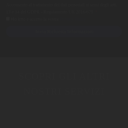
Acconsento al trattamento dei dati personali ai sensi degli artt.
13 e 14 del GDPR - Regolamento UE 2016/679
Ho letto e accetto la vostra
Privacy Policy
Invia Richiesta Informazioni
SCOPRI GLI ALTRI
NOSTRI SERVIZI