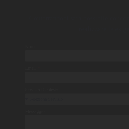
Contattandoci sarà possibile concor
realizzare le esig
Nome
Email
Servizio Richiesto
Messaggio