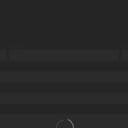
dare soluzioni personalizzate ed avere consult
enze del cliente ottenendo informazioni gratuit
Cognome
Tel