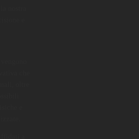
lla nostra
isione e
i vengono
vativa che
mali, oltre
ssibili
isiche e
izzate.
ffidati a