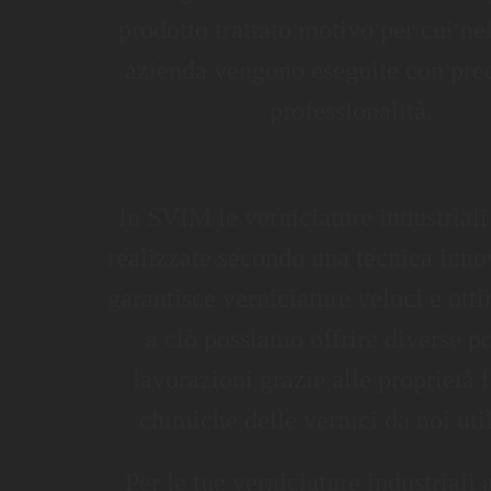
prodotto trattato motivo per cui ne
azienda vengono eseguite con prec
professionalità.
In SVIM le verniciature industrial
realizzate secondo una tecnica inno
garantisce verniciature veloci e otti
a ciò possiamo offrire diverse po
lavorazioni grazie alle proprietà f
chimiche delle vernici da noi util
Per le tue verniciature industriali a