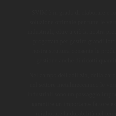
SVIM è in grado di elaborare e fo
soluzione ottimale per tutte le ver
industriali, oltre a ciò la nostra pr
progettata per gestire grandi lott
nostra struttura consente la prod
gestione anche di ridotti quantit
Nel campo dell'edilizia, della carp
nel settore metalmeccanico le ver
industriali sono un passaggio impor
garantire un importante fattore es
migliorare la durabilità nel tem