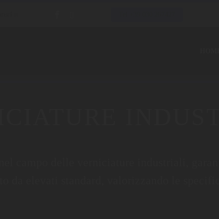
msrl.it
Tel +39 030 267427
HOM
ICIATURE INDUST
l campo delle verniciature industriali, garant
o da elevati standard, valorizzando le specifi