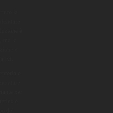
rnire la
niciature
oduzione è
i, ma la
uzione e
ativi.
enteria e
niciature
tante per
tetico e
po del