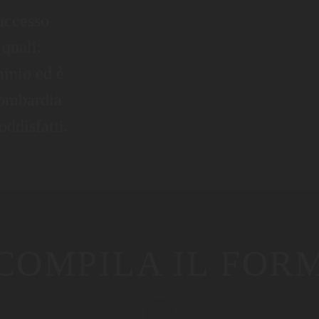
uccesso
 quali:
minio ed è
 Lombardia
oddisfatti.
COMPILA IL FOR