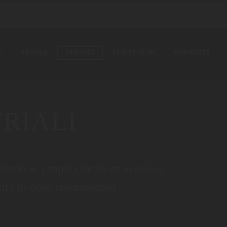
E
STORIA
SERVIZI
PORTFOLIO
CONTATTI
RIALI
endo ai propri clienti un servizio
cità di ogni lavorazione!