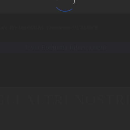
egli artt. 13 e 14 del GDPR - Regolamento UE 2016/679
Invia Richiesta Informazioni
GLI ALTRI NOSTRI